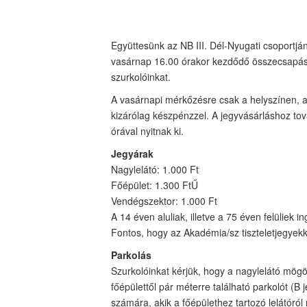
Együttesünk az NB III. Dél-Nyugati csoportjá
vasárnap 16.00 órakor kezdődő összecsapás 
szurkolóinkat.
A vasárnapi mérkőzésre csak a helyszínen, a 
kizárólag készpénzzel. A jegyvásárláshoz tov
órával nyitnak ki.
Jegyárak
Nagylelátó: 1.000 Ft
Főépület: 1.300 FtŰ
Vendégszektor: 1.000 Ft
A 14 éven aluliak, illetve a 75 éven felüliek
Fontos, hogy az Akadémia/sz tiszteletjegyekke
Parkolás
Szurkolóinkat kérjük, hogy a nagylelátó mögöt
főépülettől pár méterre található parkolót (B j
számára, akik a főépülethez tartozó lelátóról