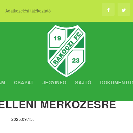
Adatkezelési tájékoztató
AM
CSAPAT
JEGYINFO
SAJTÓ
DOKUMENTU
I INFORMÁCIÓK A
ELLENI MÉRKŐZÉSRE
2025.09.15.