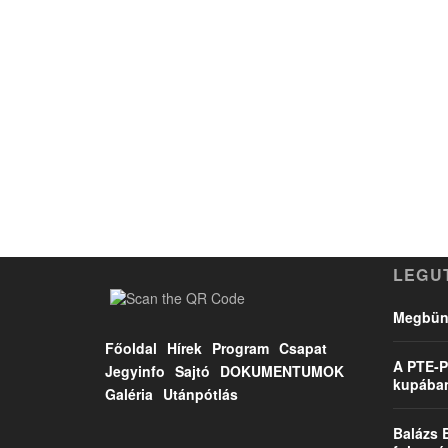
LEGU
Megbünt
Főoldal
Hírek
Program
Csapat
A PTE-P
Jegyinfo
Sajtó
DOKUMENTUMOK
kupába
Galéria
Utánpótlás
Balázs 