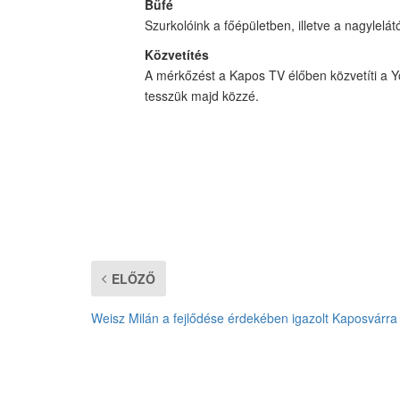
Büfé
Szurkolóink a főépületben, illetve a nagylelá
Közvetítés
A mérkőzést a Kapos TV élőben közvetíti a Y
tesszük majd közzé.
ELŐZŐ
Weisz Milán a fejlődése érdekében igazolt Kaposvárra