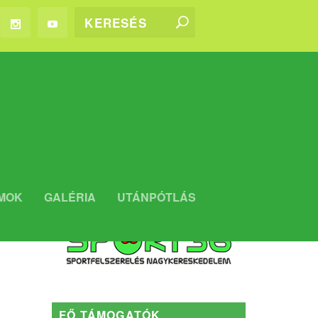
WEBSHOP
MOK
GALÉRIA
UTÁNPÓTLÁS
Kaposvári Rákóczi FC WEBSHOP
FŐ TÁMOGATÓK