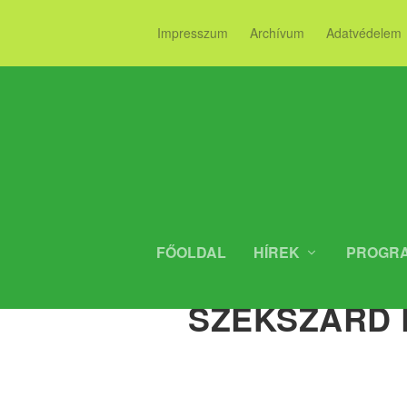
Impresszum
Archívum
Adatvédelem
FŐOLDAL
HÍREK
PROGR
SZURKOLÓ
SZEKSZÁRD 