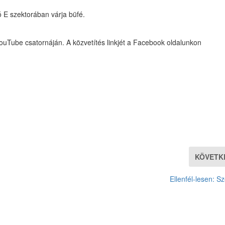
tó E szektorában várja büfé.
ouTube csatornáján. A közvetítés linkjét a Facebook oldalunkon
KÖVETK
Ellenfél-lesen: S