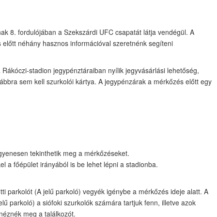
nak 8. fordulójában a Szekszárdi UFC csapatát látja vendégül. A
előtt néhány hasznos információval szeretnénk segíteni
Rákóczi-stadion jegypénztáraiban nyílik jegyvásárlási lehetőség,
ábbra sem kell szurkolói kártya. A jegypénzárak a mérkőzés előtt egy
 ingyenesen tekinthetik meg a mérkőzéseket.
l a főépület irányából is be lehet lépni a stadionba.
ti parkolót (A jelű parkoló) vegyék igénybe a mérkőzés ideje alatt. A
elű parkoló) a siófoki szurkolók számára tartjuk fenn, illetve azok
 néznék meg a találkozót.