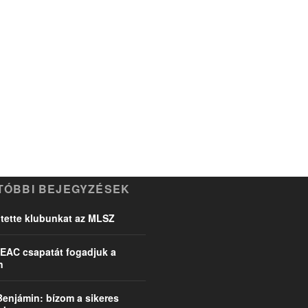
TÓBBI BEJEGYZÉSEK
ette klubunkat az MLSZ
EAC csapatát fogadjuk a
n
Benjámin: bízom a sikeres