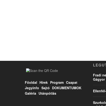
LEGU
Fradi ne
Gágyor 
Főoldal
Hírek
Program
Csapat
Jegyinfo
Sajtó
DOKUMENTUMOK
Ellenfé
Galéria
Utánpótlás
Szurkol