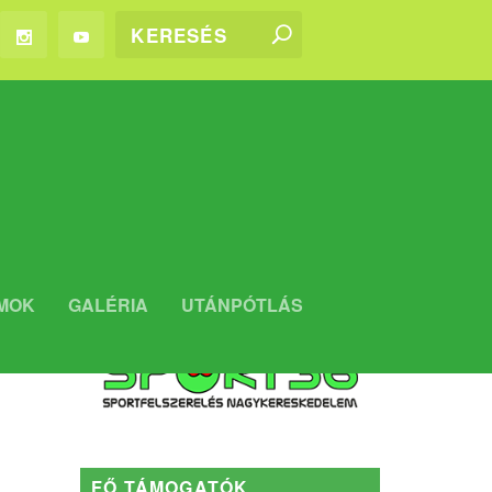
WEBSHOP
MOK
GALÉRIA
UTÁNPÓTLÁS
Kaposvári Rákóczi FC WEBSHOP
FŐ TÁMOGATÓK