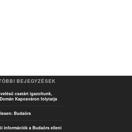
TÓBBI BEJEGYZÉSEK
velésű csatárt igazoltunk,
Domán Kaposváron folytatja
l-lesen: Budaörs
ói információk a Budaörs elleni