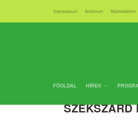
Impresszum
Archívum
Adatvédelem
FŐOLDAL
HÍREK
PROGR
SZURKOLÓ
SZEKSZÁRD 