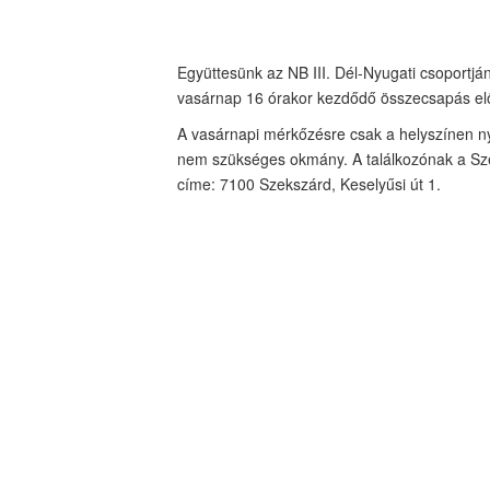
Együttesünk az NB III. Dél-Nyugati csoportjá
vasárnap 16 órakor kezdődő összecsapás előt
A vasárnapi mérkőzésre csak a helyszínen nyí
nem szükséges okmány. A találkozónak a Sze
címe: 7100 Szekszárd, Keselyűsi út 1.