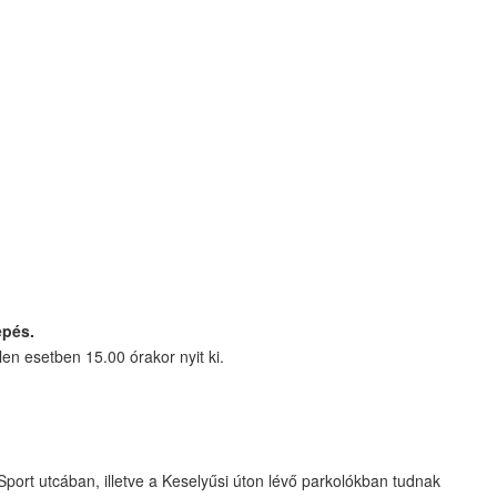
épés.
len esetben 15.00 órakor nyit ki.
Sport utcában, illetve a Keselyűsi úton lévő parkolókban tudnak