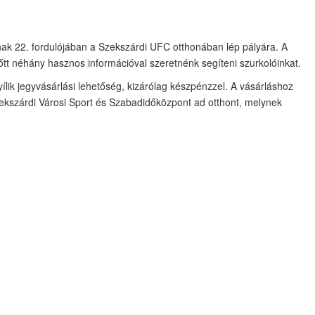
nak 22. fordulójában a Szekszárdi UFC otthonában lép pályára. A
t néhány hasznos információval szeretnénk segíteni szurkolóinkat.
lik jegyvásárlási lehetőség, kizárólag készpénzzel. A vásárláshoz
kszárdi Városi Sport és Szabadidőközpont ad otthont, melynek