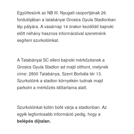
Együttesünk az NB III. Nyugati csoportjának 26.
fordulójában a tatabányai Grosics Gyula Stadionban
lép pályára. A vasárnap 14 órakor kezdődő bajnoki
előtt néhány hasznos információval szeretnénk
segíteni szurkolóinkat.
A Tatabányai SC elleni bajnoki mérkőzésnek a
Grosics Gyula Stadion ad majd otthont, melynek
címe: 2800 Tatabánya, Szent Borbála tér 13.
Szurkolóink a stadion környékén tudnak majd
parkolni a mérkőzés időtartama alatt.
Szurkolóinkat külön büfé várja a stadionban. Az
egyik legfontosabb információ pedig, hogy a
belépés díjtalan.