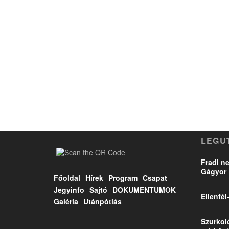
LEGU
Fradi ne
Gágyor 
Főoldal
Hírek
Program
Csapat
Jegyinfo
Sajtó
DOKUMENTUMOK
Ellenfé
Galéria
Utánpótlás
Szurkol