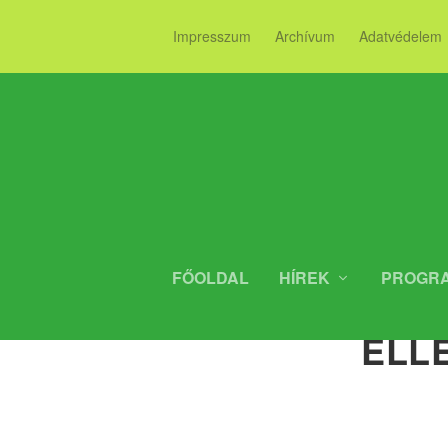
Impresszum
Archívum
Adatvédelem
FŐOLDAL
HÍREK
PROGR
SZURKOLÓI 
ELL