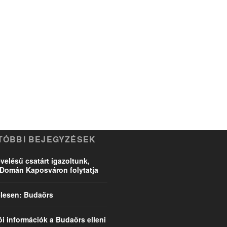
TÓBBI BEJEGYZÉSEK
velésű csatárt igazoltunk,
Domán Kaposváron folytatja
l-lesen: Budaörs
ói információk a Budaörs elleni