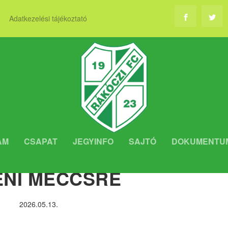
Adatkezelési tájékoztató
AM
CSAPAT
JEGYINFO
SAJTÓ
DOKUMENTU
INFORMÁCIÓK AZ ÉRD
ENI MECCSRE
2026.05.13.