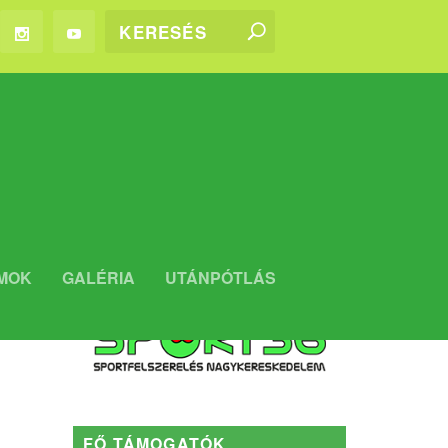
WEBSHOP
MOK
GALÉRIA
UTÁNPÓTLÁS
Kaposvári Rákóczi FC WEBSHOP
FŐ TÁMOGATÓK