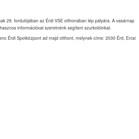
nak 29. fordulójában az Érdi VSE otthonában lép pályára. A vasárnap
hasznos információval szeretnénk segíteni szurkolóinkat.
nc Érdi Spotközpont ad majd otthont, melynek címe: 2030 Érd, Ercsi