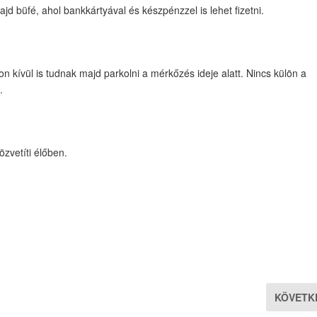
d büfé, ahol bankkártyával és készpénzzel is lehet fizetni.
on kívül is tudnak majd parkolni a mérkőzés ideje alatt. Nincs külön a
.
özvetíti élőben.
KÖVETK