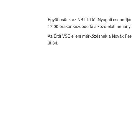
Együttesünk az NB III. Dél-Nyugati csoportjá
17.00 órakor kezdődő találkozó előtt néhány 
Az Érdi VSE elleni mérkőzésnek a Novák Fere
út 34.