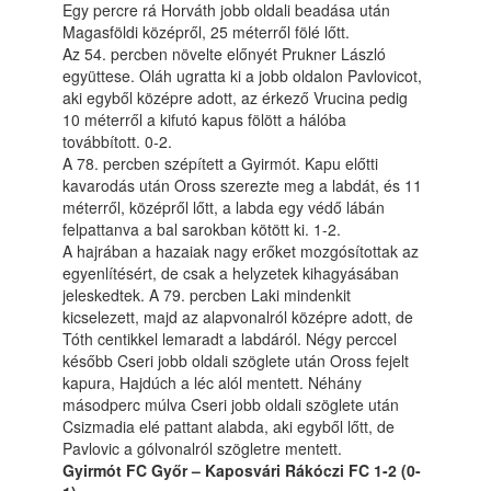
Egy percre rá Horváth jobb oldali beadása után
Magasföldi középről, 25 méterről fölé lőtt.
Az 54. percben növelte előnyét Prukner László
együttese. Oláh ugratta ki a jobb oldalon Pavlovicot,
aki egyből középre adott, az érkező Vrucina pedig
10 méterről a kifutó kapus fölött a hálóba
továbbított. 0-2.
A 78. percben szépített a Gyirmót. Kapu előtti
kavarodás után Oross szerezte meg a labdát, és 11
méterről, középről lőtt, a labda egy védő lábán
felpattanva a bal sarokban kötött ki. 1-2.
A hajrában a hazaiak nagy erőket mozgósítottak az
egyenlítésért, de csak a helyzetek kihagyásában
jeleskedtek. A 79. percben Laki mindenkit
kicselezett, majd az alapvonalról középre adott, de
Tóth centikkel lemaradt a labdáról. Négy perccel
később Cseri jobb oldali szöglete után Oross fejelt
kapura, Hajdúch a léc alól mentett. Néhány
másodperc múlva Cseri jobb oldali szöglete után
Csizmadia elé pattant alabda, aki egyből lőtt, de
Pavlovic a gólvonalról szögletre mentett.
Gyirmót FC Győr – Kaposvári Rákóczi FC 1-2 (0-