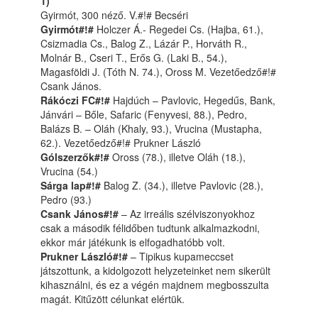
1)
Gyirmót, 300 néző. V.#!# Becséri
Gyirmót#!#
Holczer Á.- Regedei Cs. (Hajba, 61.),
Csizmadia Cs., Balog Z., Lázár P., Horváth R.,
Molnár B., Cseri T., Erős G. (Laki B., 54.),
Magasföldi J. (Tóth N. 74.), Oross M. Vezetőedző#!#
Csank János.
Rákóczi FC#!#
Hajdúch – Pavlovic, Hegedűs, Bank,
Jánvári – Bőle, Safaric (Fenyvesi, 88.), Pedro,
Balázs B. – Oláh (Khaly, 93.), Vrucina (Mustapha,
62.). Vezetőedző#!# Prukner László
Gólszerzők#!#
Oross (78.), illetve Oláh (18.),
Vrucina (54.)
Sárga lap#!#
Balog Z. (34.), illetve Pavlovic (28.),
Pedro (93.)
Csank János#!#
– Az irreális szélviszonyokhoz
csak a második félidőben tudtunk alkalmazkodni,
ekkor már játékunk is elfogadhatóbb volt.
Prukner László#!#
– Tipikus kupameccset
játszottunk, a kidolgozott helyzeteinket nem sikerült
kihasználni, és ez a végén majdnem megbosszulta
magát. Kitűzött célunkat elértük.