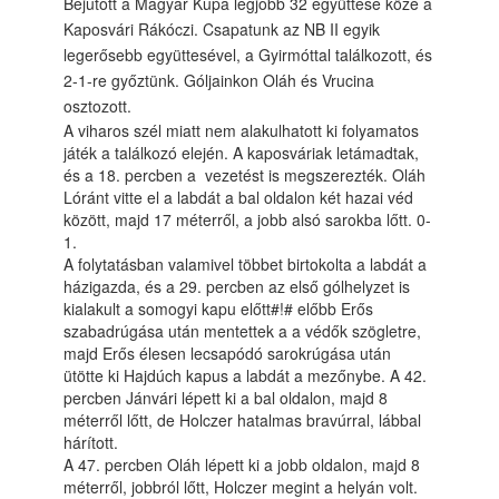
Bejutott a Magyar Kupa legjobb 32 együttese közé a
Kaposvári Rákóczi. Csapatunk az NB II egyik
legerősebb együttesével, a Gyirmóttal találkozott, és
2-1-re győztünk. Góljainkon Oláh és Vrucina
osztozott.
A viharos szél miatt nem alakulhatott ki folyamatos
játék a találkozó elején. A kaposváriak letámadtak,
és a 18. percben a vezetést is megszerezték. Oláh
Lóránt vitte el a labdát a bal oldalon két hazai véd
között, majd 17 méterről, a jobb alsó sarokba lőtt. 0-
1.
A folytatásban valamivel többet birtokolta a labdát a
házigazda, és a 29. percben az első gólhelyzet is
kialakult a somogyi kapu előtt#!# előbb Erős
szabadrúgása után mentettek a a védők szögletre,
majd Erős élesen lecsapódó sarokrúgása után
ütötte ki Hajdúch kapus a labdát a mezőnybe. A 42.
percben Jánvári lépett ki a bal oldalon, majd 8
méterről lőtt, de Holczer hatalmas bravúrral, lábbal
hárított.
A 47. percben Oláh lépett ki a jobb oldalon, majd 8
méterről, jobbról lőtt, Holczer megint a helyán volt.