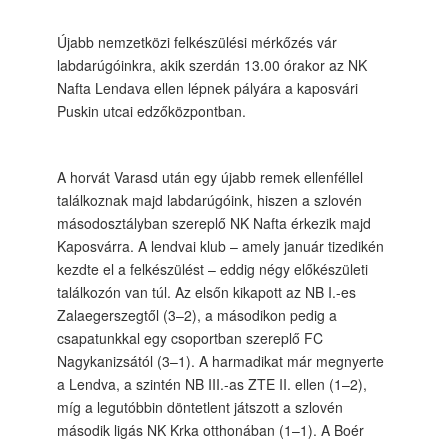
Újabb nemzetközi felkészülési mérkőzés vár
labdarúgóinkra, akik szerdán 13.00 órakor az NK
Nafta Lendava ellen lépnek pályára a kaposvári
Puskin utcai edzőközpontban.
A horvát Varasd után egy újabb remek ellenféllel
találkoznak majd labdarúgóink, hiszen a szlovén
másodosztályban szereplő NK Nafta érkezik majd
Kaposvárra. A lendvai klub – amely január tizedikén
kezdte el a felkészülést – eddig négy előkészületi
találkozón van túl. Az elsőn kikapott az NB I.-es
Zalaegerszegtől (3–2), a másodikon pedig a
csapatunkkal egy csoportban szereplő FC
Nagykanizsától (3–1). A harmadikat már megnyerte
a Lendva, a szintén NB III.-as ZTE II. ellen (1–2),
míg a legutóbbin döntetlent játszott a szlovén
második ligás NK Krka otthonában (1–1). A Boér