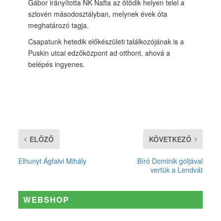
Gábor irányította NK Nafta az ötödik helyen telel a
szlovén másodosztályban, melynek évek óta
meghatározó tagja.
Csapatunk hetedik előkészületi találkozójának is a
Puskin utcai edzőközpont ad otthont, ahová a
belépés ingyenes.
ELŐZŐ
KÖVETKEZŐ
Elhunyt Ágfalvi Mihály
Bíró Dominik góljával
vertük a Lendvát
WEBSHOP