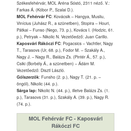
Székesfehérvár, MOL Aréna Sóstó, 2311 néző. V.:
Farkas Á. (Kóbor P., Szalai D.).
MOL Fehérvár FC
: Kovácsik – Hangya, Musliu,
Vinícius (Juhász R., a szünetben), Stopira – Houri,
Pátkai – Funso (Nego, 73. p.), Kovács I. (Hodzic, 61.
p.), Petryak – Nikolic N. Vezetőedző: Juan Carillo.
Kaposvári Rákóczi FC
: Pogacsics – Vachtler, Nagy
T., Tarasovs (Ur, 68. p.), Fodor M. – Szakály A.,
Nagy J. – Nagy R., Balázs Zs. (Pintér Á., 57. p.),
Csiki (Borbély Á., a szünetben) – Ádám M.
Vezetőedző: Disztl László.
Gólszerzők
: Funsho (2. p.), Nagy T. (21. p. –
öngól), Nikolic (44. p.).
Sárga lap:
Nikolic N. (44. p.), illetve Balázs Zs. (1.
p.), Tarasovs (31. p.), Szakály A. (39. p.), Nagy R.
(74. p.).
MOL Fehérvár FC - Kaposvári
Rákóczi FC