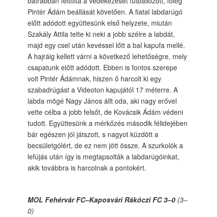
bátrabban feltolta a védekezését futballozott, főleg
Pintér Ádám beállását követően. A fiatal labdarúgó
előtt adódott együttesünk első helyzete, miután
Szakály Attila tette ki neki a jobb szélre a labdát,
majd egy csel után kevéssel lőtt a bal kapufa mellé.
A hajráig kellett várni a következő lehetőségre, mely
csapatunk előtt adódott. Ebben is fontos szerepe
volt Pintér Ádámnak, hiszen ő harcolt ki egy
szabadrúgást a Videoton kapujától 17 méterre. A
labda mögé Nagy János állt oda, aki nagy erővel
vette célba a jobb felsőt, de Kovácsik Ádám védeni
tudott. Együttesünk a mérkőzés második félidejében
bár egészen jól játszott, s nagyot küzdött a
becsületgólért, de ez nem jött össze. A szurkolók a
lefújás után így is megtapsolták a labdarúgóinkat,
akik továbbra is harcolnak a pontokért.
MOL Fehérvár FC–Kaposvári Rákóczi FC 3–0
(3–
0)