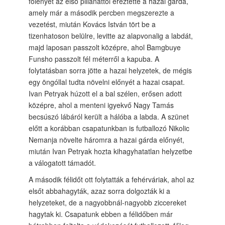
fölényét az első pillanattól éreztette a hazai gárda,
amely már a második percben megszerezte a
vezetést, miután Kovács István tört be a
tizenhatoson belülre, levitte az alapvonalig a labdát,
majd laposan passzolt középre, ahol Bamgbuye
Funsho passzolt fél méterről a kapuba. A
folytatásban sorra jötte a hazai helyzetek, de mégis
egy öngóllal tudta növelni előnyét a hazai csapat.
Ivan Petryak húzott el a bal szélen, erősen adott
középre, ahol a menteni igyekvő Nagy Tamás
becsúszó lábáról került a hálóba a labda. A szünet
előtt a korábban csapatunkban is futballozó Nikolic
Nemanja növelte háromra a hazai gárda előnyét,
miután Ivan Petryak hozta kihagyhatatlan helyzetbe
a válogatott támadót.
A második félidőt ott folytatták a fehérváriak, ahol az
elsőt abbahagyták, azaz sorra dolgozták ki a
helyzeteket, de a nagyobbnál-nagyobb ziccereket
hagytak ki. Csapatunk ebben a félidőben már