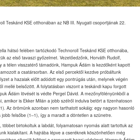
roll Teskánd KSE otthonában az NB III. Nyugati csoportjának 22.
bella hátsó felében tartózkodó Technoroll Teskánd KSE otthonába,
ük az első tavaszi győzelmet. Vezetőedzőnk, Horváth Rudolf,
gy a télen visszatérő támadónk, Hampuk Ádám is kezdőként kapott
ohamozott a csatársorban. Az első percektől kezdve próbáltunk
yzet a hazaiak előtt adódott egy pontrúgás után, melynek végén
ől mellé belsőzött. A folytatásban viszont a teskándi kapu forgott
puk Ádám lövését is védte Pergel Dávid. A mezőnyfölényünkből a
i, amikor is Ekker Milán a jobb szélről indulva betört a tizenhatoson
0–1). Az örömünk azonban nem tarthatott sokáig: egy nagyon hasonló
a jobb felsőbe (1–1), így a maradt a döntetlen a szünetre.
, többet birtokoltuk a labdát, folyamatosan nyomás alatt tartottuk az
dtunk kialakítani. A hajrába lépve a cseréknek köszönhetően még
rcekben sikerült feltörni a szervezett hazai védelmet. Hampuk Ádám