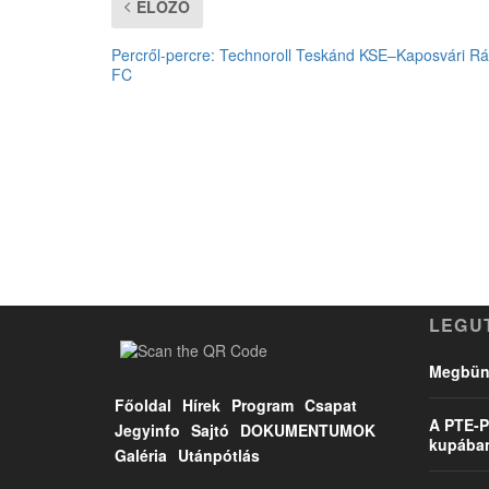
ELŐZŐ
Percről-percre: Technoroll Teskánd KSE–Kaposvári Rá
FC
LEGU
Megbünt
Főoldal
Hírek
Program
Csapat
A PTE-P
Jegyinfo
Sajtó
DOKUMENTUMOK
kupába
Galéria
Utánpótlás