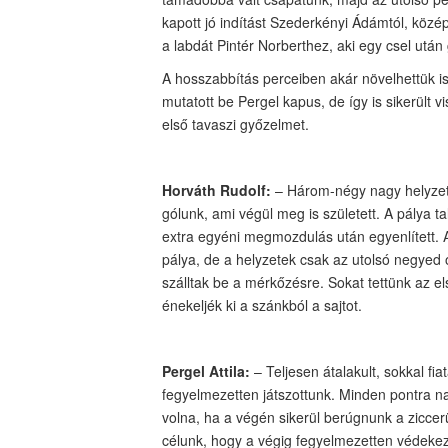
kapott jó indítást Szederkényi Ádámtól, közép
a labdát Pintér Norberthez, aki egy csel után 
A hosszabbítás perceiben akár növelhettük 
mutatott be Pergel kapus, de így is sikerült
első tavaszi győzelmet.
Horváth Rudolf:
– Három-négy nagy helyzett
gólunk, ami végül meg is született. A pálya ta
extra egyéni megmozdulás után egyenlített. A 
pálya, de a helyzetek csak az utolsó negyed 
szálltak be a mérkőzésre. Sokat tettünk az e
énekeljék ki a szánkból a sajtot.
Pergel Attila:
– Teljesen átalakult, sokkal fi
fegyelmezetten játszottunk. Minden pontra 
volna, ha a végén sikerül berúgnunk a ziccer
célunk, hogy a végig fegyelmezetten védekez