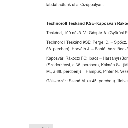
labdát adtunk el a középpályán.
Technoroll Teskánd KSE–Kaposvári Rákóc
Teskánd, 100 néző. V.: Gáspár A. (Gyürüsi P.
Technoroll Teskánd KSE: Pergel D. – Sipőcz, 
68. percben), Horváth J. – Bontó. Vezetőedző:
Kaposvári Rákóczi FC: Ipacs – Harsányi (Borbé
(Szederkényi, a 68. percben), Kálmán Sz. (Ma
M., a 68. percben)) – Hampuk, Pintér N. Vez
Gólszerzők: Szabó M. (a 45. percben), illetve