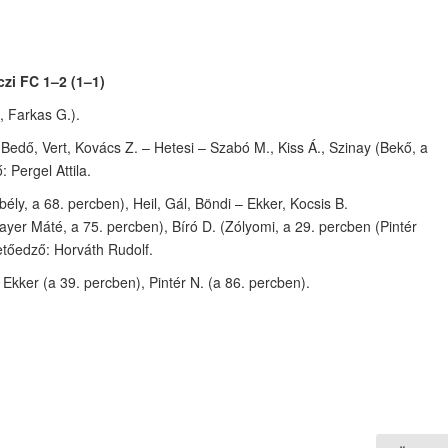
zi FC 1–2 (1–1)
, Farkas G.).
Bedő, Vert, Kovács Z. – Hetesi – Szabó M., Kiss Á., Szinay (Bekő, a
 Pergel Attila.
ly, a 68. percben), Heil, Gál, Böndi – Ekker, Kocsis B.
yer Máté, a 75. percben), Bíró D. (Zólyomi, a 29. percben (Pintér
etőedző: Horváth Rudolf.
 Ekker (a 39. percben), Pintér N. (a 86. percben).