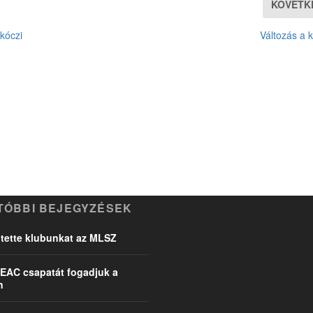
KÖVETK
kóczi
Változás a 
TÓBBI BEJEGYZÉSEK
ette klubunkat az MLSZ
EAC csapatát fogadjuk a
n