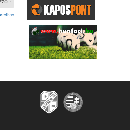
EZŐ
keretben