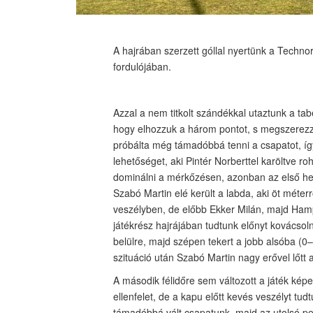
A hajrában szerzett góllal nyertünk a Techno
fordulójában.
Azzal a nem titkolt szándékkal utaztunk a ta
hogy elhozzuk a három pontot, s megszerezz
próbálta még támadóbbá tenni a csapatot, í
lehetőséget, aki Pintér Norberttel karöltve r
dominálni a mérkőzésen, azonban az első hel
Szabó Martin elé került a labda, aki öt méterr
veszélyben, de előbb Ekker Milán, majd Ham
játékrész hajrájában tudtunk előnyt kovácsoln
belülre, majd szépen tekert a jobb alsóba (
szituáció után Szabó Martin nagy erővel lőtt 
A második félidőre sem változott a játék képe
ellenfelet, de a kapu előtt kevés veszélyt tu
támadóbbá vált csapatunk, majd az utolsó pe