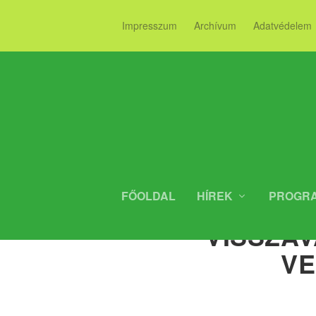
Impresszum
Archívum
Adatvédelem
FŐOLDAL
HÍREK
PROGR
VISSZAV
V