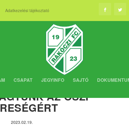
Adatkezelési tájékoztató
AM
CSAPAT
JEGYINFO
SAJTÓ
DOKUMENTU
ÁGTUNK AZ ŐSZI
ERESÉGÉRT
2023.02.19.