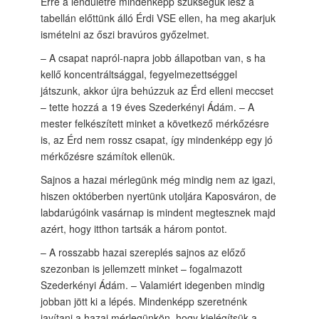
Erre a lendületre mindenképp szükségük lesz a
tabellán előttünk álló Érdi VSE ellen, ha meg akarjuk
ismételni az őszi bravúros győzelmet.
– A csapat napról-napra jobb állapotban van, s ha
kellő koncentráltsággal, fegyelmezettséggel
játszunk, akkor újra behúzzuk az Érd elleni meccset
– tette hozzá a 19 éves Szederkényi Ádám. – A
mester felkészített minket a következő mérkőzésre
is, az Érd nem rossz csapat, így mindenképp egy jó
mérkőzésre számítok ellenük.
Sajnos a hazai mérlegünk még mindig nem az igazi,
hiszen októberben nyertünk utoljára Kaposváron, de
labdarúgóink vasárnap is mindent megtesznek majd
azért, hogy itthon tartsák a három pontot.
– A rosszabb hazai szereplés sajnos az előző
szezonban is jellemzett minket – fogalmazott
Szederkényi Ádám. – Valamiért idegenben mindig
jobban jött ki a lépés. Mindenképp szeretnénk
javítani a hazai mérlegünkön, hogy kielégítsük a