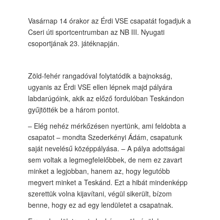
Vasárnap 14 órakor az Érdi VSE csapatát fogadjuk a
Cseri úti sportcentrumban az NB III. Nyugati
csoportjának 23. játéknapján.
Zöld-fehér rangadóval folytatódik a bajnokság,
ugyanis az Érdi VSE ellen lépnek majd pályára
labdarúgóink, akik az előző fordulóban Teskándon
gyűjtötték be a három pontot.
– Elég nehéz mérkőzésen nyertünk, ami feldobta a
csapatot – mondta Szederkényi Ádám, csapatunk
saját nevelésű középpályása. – A pálya adottságai
sem voltak a legmegfelelőbbek, de nem ez zavart
minket a legjobban, hanem az, hogy legutóbb
megvert minket a Teskánd. Ezt a hibát mindenképp
szerettük volna kijavítani, végül sikerült, bízom
benne, hogy ez ad egy lendületet a csapatnak.