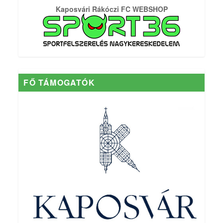
Kaposvári Rákóczi FC WEBSHOP
FŐ TÁMOGATÓK