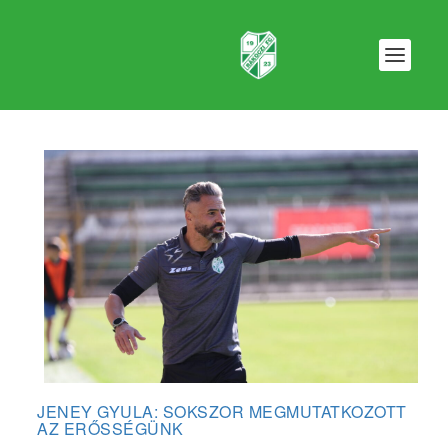
JENEY GYULA: SOKSZOR MEGMUTATKOZOTT
AZ ERŐSSÉGÜNK