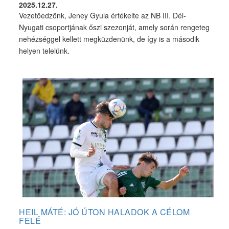
2025.12.27.
Vezetőedzőnk, Jeney Gyula értékelte az NB III. Dél-
Nyugati csoportjának őszi szezonját, amely során rengeteg
nehézséggel kellett megküzdenünk, de így is a második
helyen telelünk.
HEIL MÁTÉ: JÓ ÚTON HALADOK A CÉLOM
FELÉ