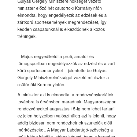
Gulyás Gergely Miniszterelnökséget vezető
miniszter előző hét csütörtöki Kormányinfón
elmondta, hogy engedélyezik az edzések és a
zártkörű sportesemények megrendezését, így
kedden csapatunknál is elkezdődnek a közös
tréningek.
– Május negyedikétől a profi, amatőr és
tömegsportban engedélyezzük az edzést és a zárt
körű sporteseményeket – jelentette be Gulyás
Gergely Miniszterelnökséget vezető miniszter a
csütörtöki Kormányinfón.
A miniszter azt is elmondta, a rendezvénykorlátok
továbbra is érvényben maradnak, Magyarországon
rendezvényeket augusztus 15-ig nem lehet tartani,
ez jelen helyzetben valószínűleg azt is jelenti, hogy
addig biztosan nem rendezhetnek szurkolók előtt
mérkőzéseket. A Magyar Labdarúgó-szövetség a
múlt héten közölte, ahhoz képest, hogy a kormány