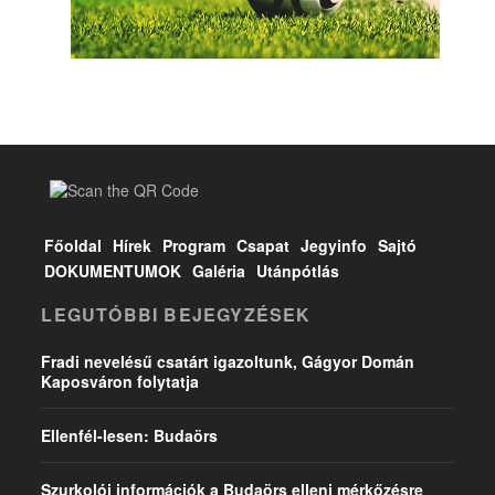
Főoldal
Hírek
Program
Csapat
Jegyinfo
Sajtó
DOKUMENTUMOK
Galéria
Utánpótlás
LEGUTÓBBI BEJEGYZÉSEK
Fradi nevelésű csatárt igazoltunk, Gágyor Domán
Kaposváron folytatja
Ellenfél-lesen: Budaörs
Szurkolói információk a Budaörs elleni mérkőzésre