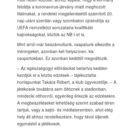
feloldja a koronavírus-járvány miatt meghozott
tilalmakat, a rendelet megjelenésétől számított 20.
nap utáni szerdán vagy szombaton újraindítja az
UEFA nemzetközi sorozataira kvalifikáló
bajnokságokat, köztük az NB I-et is.
Mint arról már beszámoltunk, csapatunk elkezdte a
tréningeket, azonban két helyszínen, kis
csoportokban. Ez azonban keddtől megváltozik.
– Az egészségügyi előírásokat betartva kedden
kezdjük el a közös edzések – tájékoztatta
honlapunkat Takács Róbert, a klub ügyvezetője. – A
játékosok továbbra sem öltöznek a stadionban,
mindenki otthonról, egyénileg érkezik az edzésekre.
A megbeszéléseket lehetőség szerint szabad téren
tartjuk, vagy a sajtó- és médiateremben, ahol elég
hely áll ahhoz rendelkezésre, hogy távol üljenek
egymástól a játékosok.