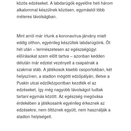
közös edzéseket. A labdarúgók egyelőre heti három
alkalommal készülnek közösen, egymástól több
méteres távolságban.
Mint arról már írtunk a koronavírus-járvány miatt
eddig otthon, egyénileg készültek labdarúgóink. Öt
hét után – természetesen az egészségügyi
előírásokat szem előtt tartva – azonban kedden
délután már edzést vezényelt a csapatnak a
szakmai stáb. A játékosok kisebb csoportokban, két
helyszínen, a stadion mögötti edzőpályán, illetve a
Puskin utcai edzőközpontban kezdték el az
edzéseket, így még nagyobb távolságot tudtak
tartani egymás között. Az egészség megóvása
érdekében a játékosaink egyénileg érkeznek az
edzésekre, nem öltöznek együtt, nem használják a
stadion helyiségeit.