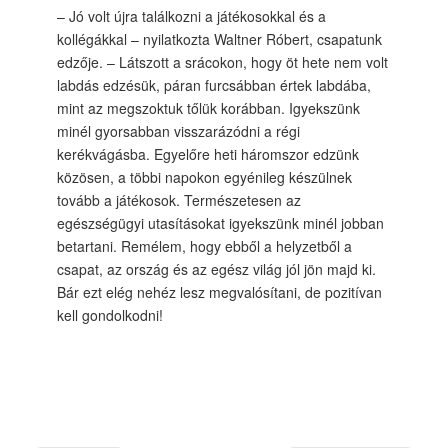
– Jó volt újra találkozni a játékosokkal és a
kollégákkal – nyilatkozta Waltner Róbert, csapatunk
edzője. – Látszott a srácokon, hogy öt hete nem volt
labdás edzésük, páran furcsábban értek labdába,
mint az megszoktuk tőlük korábban. Igyekszünk
minél gyorsabban visszarázódni a régi
kerékvágásba. Egyelőre heti háromszor edzünk
közösen, a többi napokon egyénileg készülnek
tovább a játékosok. Természetesen az
egészségügyi utasításokat igyekszünk minél jobban
betartani. Remélem, hogy ebből a helyzetből a
csapat, az ország és az egész világ jól jön majd ki.
Bár ezt elég nehéz lesz megvalósítani, de pozitívan
kell gondolkodni!