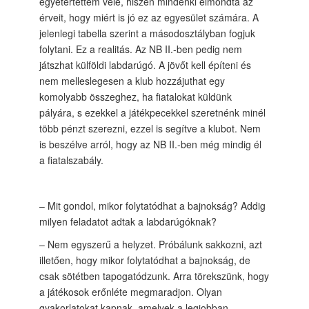
egyetértettem vele, hiszen mindenki elmondta az
érveit, hogy miért is jó ez az egyesület számára. A
jelenlegi tabella szerint a másodosztályban fogjuk
folytani. Ez a realitás. Az NB II.-ben pedig nem
játszhat külföldi labdarúgó. A jövőt kell építeni és
nem melleslegesen a klub hozzájuthat egy
komolyabb összeghez, ha fiatalokat küldünk
pályára, s ezekkel a játékpecekkel szeretnénk minél
több pénzt szerezni, ezzel is segítve a klubot. Nem
is beszélve arról, hogy az NB II.-ben még mindig él
a fiatalszabály.
– Mit gondol, mikor folytatódhat a bajnokság? Addig
milyen feladatot adtak a labdarúgóknak?
– Nem egyszerű a helyzet. Próbálunk sakkozni, azt
illetően, hogy mikor folytatódhat a bajnokság, de
csak sötétben tapogatódzunk. Arra törekszünk, hogy
a játékosok erőnléte megmaradjon. Olyan
gyakorlatokat kapnak, amelyek a legjobban