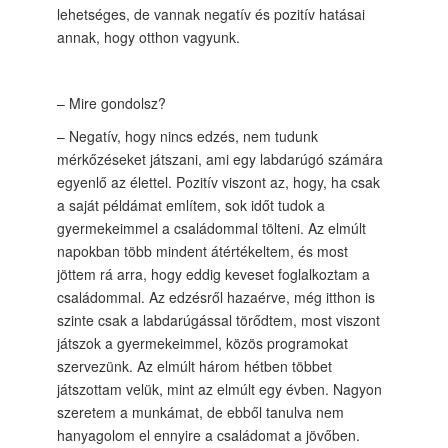
lehetséges, de vannak negatív és pozitív hatásai
annak, hogy otthon vagyunk.
– Mire gondolsz?
– Negatív, hogy nincs edzés, nem tudunk
mérkőzéseket játszani, ami egy labdarúgó számára
egyenlő az élettel. Pozitív viszont az, hogy, ha csak
a saját példámat említem, sok időt tudok a
gyermekeimmel a családommal tölteni. Az elmúlt
napokban több mindent átértékeltem, és most
jöttem rá arra, hogy eddig keveset foglalkoztam a
családommal. Az edzésről hazaérve, még itthon is
szinte csak a labdarúgással törődtem, most viszont
játszok a gyermekeimmel, közös programokat
szervezünk. Az elmúlt három hétben többet
játszottam velük, mint az elmúlt egy évben. Nagyon
szeretem a munkámat, de ebből tanulva nem
hanyagolom el ennyire a családomat a jövőben.