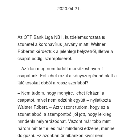
2020.04.21.
Az OTP Bank Liga NB I. küzdelemsorozata is
szünetel a koronavírus-járvány miatt. Waltner
Róbertet kérdeztük a jelenlegi helyzetről, illetve a
csapat eddigi szerepléséről.
– Az idén még nem tudott mérkőzést nyerni
csapatunk. Fel lehet rázni a kényszerpihenő alatt a
játékosokat ebből a rossz szériából?
– Nem tudom, hogy menyire, lehet felrázni a
csapatot, mivel nem edzünk együtt – nyilatkozta
Waltner Róbert. – Azt viszont tudom, hogy ez a
szünet abból a szempontból jól jött, hogy lelkileg
mindenki helyrerázódhat. Viszont már több mint
három hét telt el és már mindenki edzene, menne
dolgozni. Ez azonban önhibánkon kívül nem