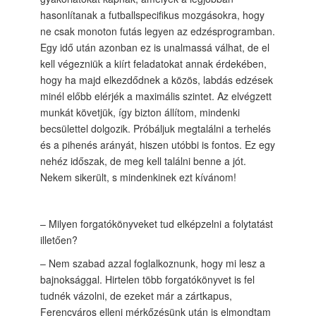
hasonlítanak a futballspecifikus mozgásokra, hogy
ne csak monoton futás legyen az edzésprogramban.
Egy idő után azonban ez is unalmassá válhat, de el
kell végezniük a kiírt feladatokat annak érdekében,
hogy ha majd elkezdődnek a közös, labdás edzések
minél előbb elérjék a maximális szintet. Az elvégzett
munkát követjük, így bizton állítom, mindenki
becsülettel dolgozik. Próbáljuk megtalálni a terhelés
és a pihenés arányát, hiszen utóbbi is fontos. Ez egy
nehéz időszak, de meg kell találni benne a jót.
Nekem sikerült, s mindenkinek ezt kívánom!
– Milyen forgatókönyveket tud elképzelni a folytatást
illetően?
– Nem szabad azzal foglalkoznunk, hogy mi lesz a
bajnoksággal. Hirtelen több forgatókönyvet is fel
tudnék vázolni, de ezeket már a zártkapus,
Ferencváros elleni mérkőzésünk után is elmondtam