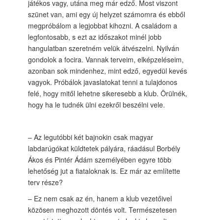
játékos vagy, utána meg már edző. Most viszont
szünet van, ami egy új helyzet számomra és ebből
megpróbálom a legjobbat kihozni. A családom a
legfontosabb, s ezt az időszakot minél jobb
hangulatban szeretném velük átvészelni. Nyilván
gondolok a focira. Vannak terveim, elképzeléseim,
azonban sok mindenhez, mint edző, egyedül kevés
vagyok. Próbálok javaslatokat tenni a tulajdonos
felé, hogy mitől lehetne sikeresebb a klub. Örülnék,
hogy ha le tudnék ülni ezekről beszélni vele.
– Az legutóbbi két bajnokin csak magyar
labdarúgókat küldtetek pályára, ráadásul Borbély
Ákos és Pintér Ádám személyében egyre több
lehetőség jut a fiataloknak is. Ez már az említette
terv része?
– Ez nem csak az én, hanem a klub vezetőivel
közösen meghozott döntés volt. Természetesen