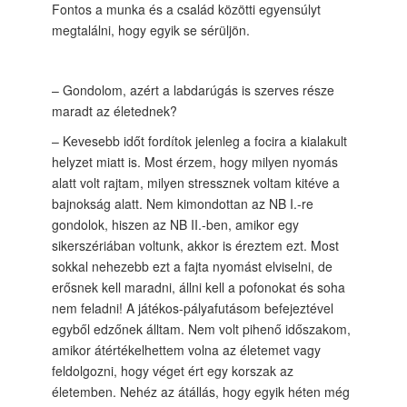
Fontos a munka és a család közötti egyensúlyt
megtalálni, hogy egyik se sérüljön.
– Gondolom, azért a labdarúgás is szerves része
maradt az életednek?
– Kevesebb időt fordítok jelenleg a focira a kialakult
helyzet miatt is. Most érzem, hogy milyen nyomás
alatt volt rajtam, milyen stressznek voltam kitéve a
bajnokság alatt. Nem kimondottan az NB I.-re
gondolok, hiszen az NB II.-ben, amikor egy
sikerszériában voltunk, akkor is éreztem ezt. Most
sokkal nehezebb ezt a fajta nyomást elviselni, de
erősnek kell maradni, állni kell a pofonokat és soha
nem feladni! A játékos-pályafutásom befejeztével
egyből edzőnek álltam. Nem volt pihenő időszakom,
amikor átértékelhettem volna az életemet vagy
feldolgozni, hogy véget ért egy korszak az
életemben. Nehéz az átállás, hogy egyik héten még