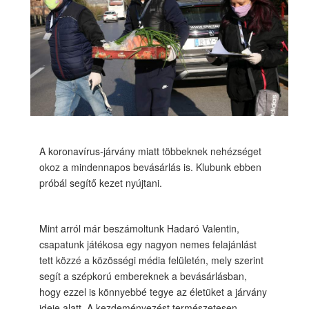
A koronavírus-járvány miatt többeknek nehézséget
okoz a mindennapos bevásárlás is. Klubunk ebben
próbál segítő kezet nyújtani.
Mint arról már beszámoltunk Hadaró Valentin,
csapatunk játékosa egy nagyon nemes felajánlást
tett közzé a közösségi média felületén, mely szerint
segít a szépkorú embereknek a bevásárlásban,
hogy ezzel is könnyebbé tegye az életüket a járvány
ideje alatt. A kezdeményezést természetesen