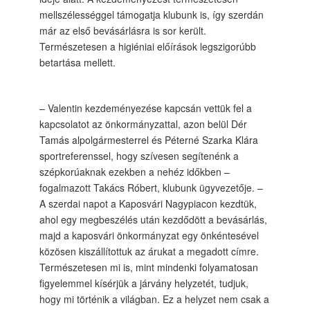
mellszélességgel támogatja klubunk is, így szerdán
már az első bevásárlásra is sor került.
Természetesen a higiéniai előírások legszigorúbb
betartása mellett.
– Valentin kezdeményezése kapcsán vettük fel a
kapcsolatot az önkormányzattal, azon belül Dér
Tamás alpolgármesterrel és Péterné Szarka Klára
sportreferenssel, hogy szívesen segítenénk a
szépkorúaknak ezekben a nehéz időkben –
fogalmazott Takács Róbert, klubunk ügyvezetője. –
A szerdai napot a Kaposvári Nagypiacon kezdtük,
ahol egy megbeszélés után kezdődött a bevásárlás,
majd a kaposvári önkormányzat egy önkéntesével
közösen kiszállítottuk az árukat a megadott címre.
Természetesen mi is, mint mindenki folyamatosan
figyelemmel kísérjük a járvány helyzetét, tudjuk,
hogy mi történik a világban. Ez a helyzet nem csak a