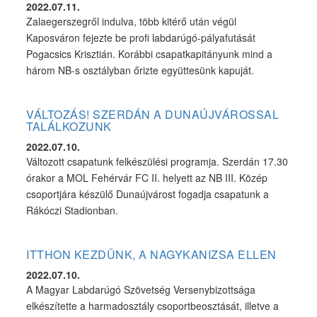
2022.07.11.
Zalaegerszegről indulva, több kitérő után végül
Kaposváron fejezte be profi labdarúgó-pályafutását
Pogacsics Krisztián. Korábbi csapatkapitányunk mind a
három NB-s osztályban őrizte együttesünk kapuját.
VÁLTOZÁS! SZERDÁN A DUNAÚJVÁROSSAL
TALÁLKOZUNK
2022.07.10.
Változott csapatunk felkészülési programja. Szerdán 17.30
órakor a MOL Fehérvár FC II. helyett az NB III. Közép
csoportjára készülő Dunaújvárost fogadja csapatunk a
Rákóczi Stadionban.
ITTHON KEZDÜNK, A NAGYKANIZSA ELLEN
2022.07.10.
A Magyar Labdarúgó Szövetség Versenybizottsága
elkészítette a harmadosztály csoportbeosztását, illetve a