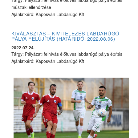
műszaki ellenőrzése
Ajánlatkérő: Kaposvári Labdarúgó Kft
KIVÁLASZTÁS – KIVITELEZÉS LABDARÚGÓ
PÁLYA FELÚJÍTÁS (HATÁRIDŐ: 2022.08.06)
2022.07.24.
Tárgy: Pályázati felhívás élőfüves labdarúgó pálya építés
Ajánlatkérő: Kaposvári Labdarúgó Kft