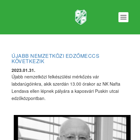
ÚJABB NEMZETKÖZI EDZŐMECCS
KÖVETKEZIK
2023.01.31.
Újabb nemzetközi felkészülési mérkőzés vár
labdarúgóinkra, akik szerdán 13.00 órakor az NK Nafta
Lendava ellen lépnek pályára a kaposvári Puskin utcai
edzőközpontban.