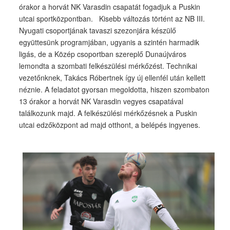
órakor a horvát NK Varasdin csapatát fogadjuk a Puskin
utcai sportközpontban. Kisebb változás történt az NB III.
Nyugati csoportjának tavaszi szezonjára készülő
együttesünk programjában, ugyanis a szintén harmadik
ligás, de a Közép csoportban szereplő Dunaújváros
lemondta a szombati felkészülési mérkőzést. Technikai
vezetőnknek, Takács Róbertnek így új ellenfél után kellett
néznie. A feladatot gyorsan megoldotta, hiszen szombaton
13 órakor a horvát NK Varasdin vegyes csapatával
találkozunk majd. A felkészülési mérkőzésnek a Puskin
utcai edzőközpont ad majd otthont, a belépés ingyenes.