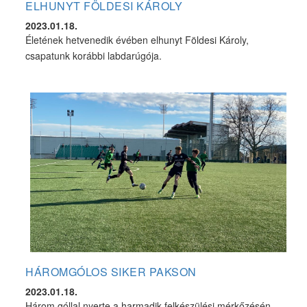
ELHUNYT FÖLDESI KÁROLY
2023.01.18.
Életének hetvenedik évében elhunyt Földesi Károly,
csapatunk korábbi labdarúgója.
HÁROMGÓLOS SIKER PAKSON
2023.01.18.
Három góllal nyerte a harmadik felkészülési mérkőzésén