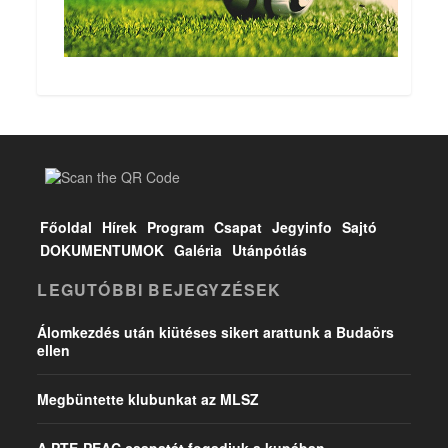
Főoldal
Hírek
Program
Csapat
Jegyinfo
Sajtó
DOKUMENTUMOK
Galéria
Utánpótlás
LEGUTÓBBI BEJEGYZÉSEK
Álomkezdés után kiütéses sikert arattunk a Budaörs
ellen
Megbüntette klubunkat az MLSZ
A PTE-PEAC csapatát fogadjuk a kupában