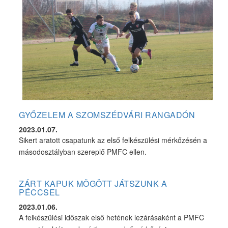
GYŐZELEM A SZOMSZÉDVÁRI RANGADÓN
2023.01.07.
Sikert aratott csapatunk az első felkészülési mérkőzésén a
másodosztályban szereplő PMFC ellen.
ZÁRT KAPUK MÖGÖTT JÁTSZUNK A
PÉCCSEL
2023.01.06.
A felkészülési időszak első hetének lezárásaként a PMFC