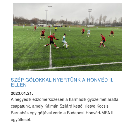
SZÉP GÓLOKKAL NYERTÜNK A HONVÉD II.
ELLEN
2023.01.21.
A negyedik edzőmérkőzésen a harmadik győzelmét aratta
csapatunk, amely Kálmán Szilárd kettő, illetve Kocsis
Barnabás egy góljával verte a Budapest Honvéd-MFA II.
együttesét.