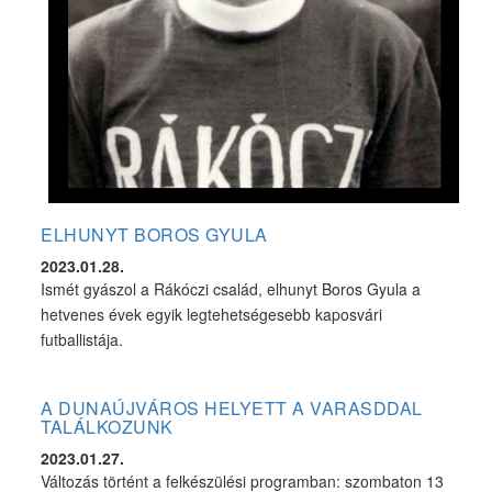
ELHUNYT BOROS GYULA
2023.01.28.
Ismét gyászol a Rákóczi család, elhunyt Boros Gyula a
hetvenes évek egyik legtehetségesebb kaposvári
futballistája.
A DUNAÚJVÁROS HELYETT A VARASDDAL
TALÁLKOZUNK
2023.01.27.
Változás történt a felkészülési programban: szombaton 13