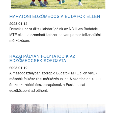
MARATONI EDZŐMECCS A BUDAFOK ELLEN
2023.01.14.
Remekül helyt álltak labdarúgóink az NB II.-es Budafoki
MTE ellen, a szombati kétszer hatvan perces felkészülési
mérkőzésen.
HAZAI PÁLYÁN FOLYTATÓDIK AZ
EDZŐMECCSEK SOROZATA
2023.01.12.
A másodosztályban szereplő Budafoki MTE ellen vívjuk
második felkészülési mérkőzésünket. A szombaton 13.30
órakor kezdődő összecsapásnak a Puskin utcai
edzőközpont ad otthont.