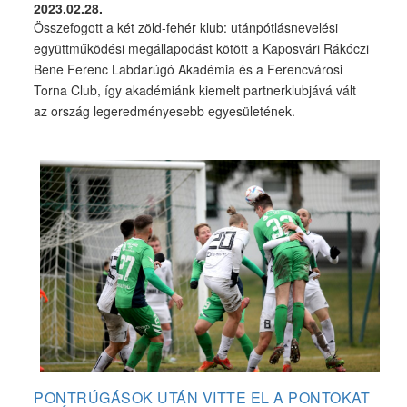
2023.02.28.
Összefogott a két zöld-fehér klub: utánpótlásnevelési
együttműködési megállapodást kötött a Kaposvári Rákóczi
Bene Ferenc Labdarúgó Akadémia és a Ferencvárosi
Torna Club, így akadémiánk kiemelt partnerklubjává vált
az ország legeredményesebb egyesületének.
PONTRÚGÁSOK UTÁN VITTE EL A PONTOKAT