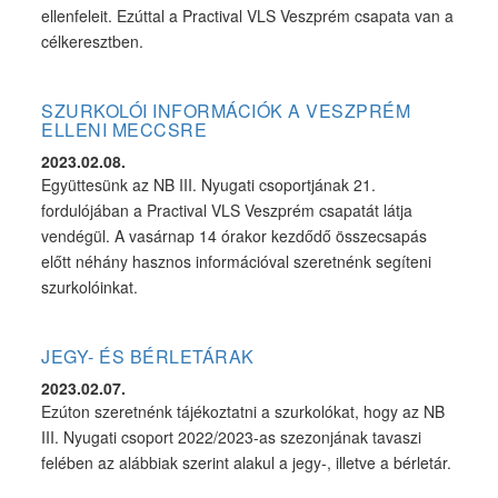
ellenfeleit. Ezúttal a Practival VLS Veszprém csapata van a
célkeresztben.
SZURKOLÓI INFORMÁCIÓK A VESZPRÉM
ELLENI MECCSRE
2023.02.08.
Együttesünk az NB III. Nyugati csoportjának 21.
fordulójában a Practival VLS Veszprém csapatát látja
vendégül. A vasárnap 14 órakor kezdődő összecsapás
előtt néhány hasznos információval szeretnénk segíteni
szurkolóinkat.
JEGY- ÉS BÉRLETÁRAK
2023.02.07.
Ezúton szeretnénk tájékoztatni a szurkolókat, hogy az NB
III. Nyugati csoport 2022/2023-as szezonjának tavaszi
felében az alábbiak szerint alakul a jegy-, illetve a bérletár.