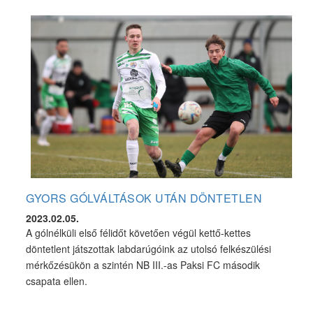
GYORS GÓLVÁLTÁSOK UTÁN DÖNTETLEN
2023.02.05.
A gólnélküli első félidőt követően végül kettő-kettes
döntetlent játszottak labdarúgóink az utolsó felkészülési
mérkőzésükön a szintén NB III.-as Paksi FC második
csapata ellen.