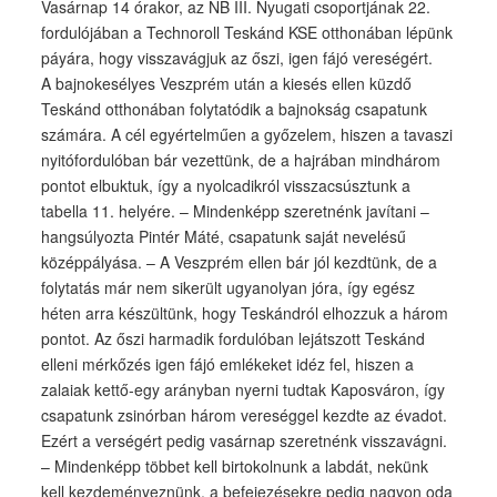
Vasárnap 14 órakor, az NB III. Nyugati csoportjának 22.
fordulójában a Technoroll Teskánd KSE otthonában lépünk
páyára, hogy visszavágjuk az őszi, igen fájó vereségért.
A bajnokesélyes Veszprém után a kiesés ellen küzdő
Teskánd otthonában folytatódik a bajnokság csapatunk
számára. A cél egyértelműen a győzelem, hiszen a tavaszi
nyitófordulóban bár vezettünk, de a hajrában mindhárom
pontot elbuktuk, így a nyolcadikról visszacsúsztunk a
tabella 11. helyére. – Mindenképp szeretnénk javítani –
hangsúlyozta Pintér Máté, csapatunk saját nevelésű
középpályása. – A Veszprém ellen bár jól kezdtünk, de a
folytatás már nem sikerült ugyanolyan jóra, így egész
héten arra készültünk, hogy Teskándról elhozzuk a három
pontot. Az őszi harmadik fordulóban lejátszott Teskánd
elleni mérkőzés igen fájó emlékeket idéz fel, hiszen a
zalaiak kettő-egy arányban nyerni tudtak Kaposváron, így
csapatunk zsinórban három vereséggel kezdte az évadot.
Ezért a verségért pedig vasárnap szeretnénk visszavágni.
– Mindenképp többet kell birtokolnunk a labdát, nekünk
kell kezdeményeznünk, a befejezésekre pedig nagyon oda