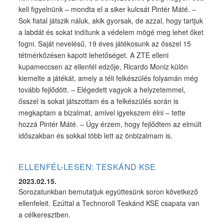
kell figyelnünk – mondta el a siker kulcsát Pintér Máté. –
Sok fiatal játszik náluk, akik gyorsak, de azzal, hogy tartjuk
a labdát és sokat indítunk a védelem mögé meg lehet őket
fogni. Saját nevelésű, 19 éves játékosunk az ősszel 15
tétmérkőzésen kapott lehetőséget. A ZTE elleni
kupameccsen az ellenfél edzője, Ricardo Moniz külön
kiemelte a játékát, amely a téli felkészülés folyamán még
tovább fejlődött. – Elégedett vagyok a helyzetemmel,
ősszel is sokat játszottam és a felkészülés során is
megkaptam a bizalmat, amivel igyekszem élni – tette
hozzá Pintér Máté. – Úgy érzem, hogy fejlődtem az elmúlt
időszakban és sokkal több lett az önbizalmam is.
ELLENFÉL-LESEN: TESKÁND KSE
2023.02.15.
Sorozatunkban bemutatjuk együttesünk soron következő
ellenfeleit. Ezúttal a Technoroll Teskánd KSE csapata van
a célkeresztben.