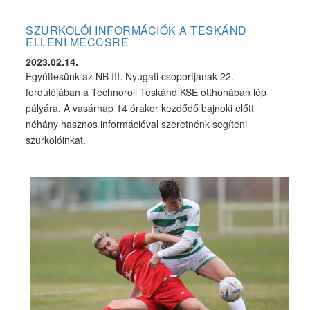
SZURKOLÓI INFORMÁCIÓK A TESKÁND
ELLENI MECCSRE
2023.02.14.
Együttesünk az NB III. Nyugati csoportjának 22.
fordulójában a Technoroll Teskánd KSE otthonában lép
pályára. A vasárnap 14 órakor kezdődő bajnoki előtt
néhány hasznos információval szeretnénk segíteni
szurkolóinkat.